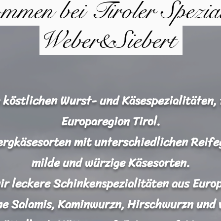
mmen bei Tiroler Spezia
Weber&Siebert
e köstlichen Wurst- und Käsespezialitäten, 
Europaregion Tirol.
ergkäsesorten mit unterschiedlichen Reife
milde und würzige Käsesorten.
r leckere Schinkenspezialitäten aus Europa
ne Salamis, Kaminwurzn, Hirschwurzn und v