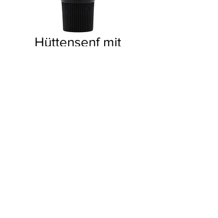
Hüttensenf mit
Kren
Preis
2,90 €
Eine österreichische Spezialität, die
nach dem Originalrezept der
ehemaligen 1. Tiroler Senfmanufaktur
hergestellt wird. Frisch gerissener
Kren verleiht dem Senf dabei sein
überzeugendes Aroma.