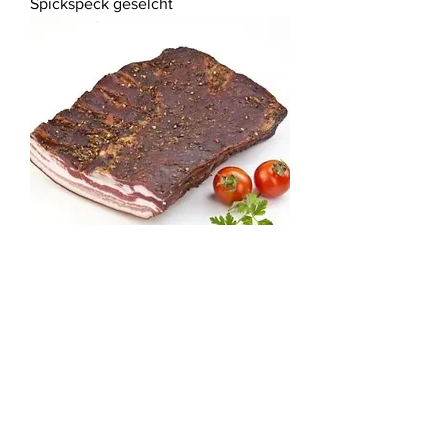
Spickspeck geselcht
Bauchspeck